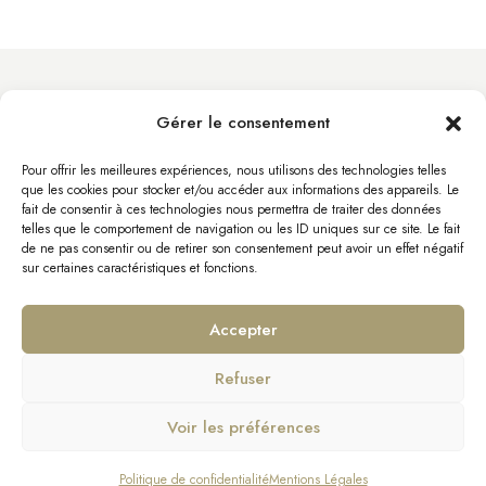
Gérer le consentement
info@byacht.com
Site Web
Pour offrir les meilleures expériences, nous utilisons des technologies telles
que les cookies pour stocker et/ou accéder aux informations des appareils. Le
fait de consentir à ces technologies nous permettra de traiter des données
telles que le comportement de navigation ou les ID uniques sur ce site. Le fait
de ne pas consentir ou de retirer son consentement peut avoir un effet négatif
sur certaines caractéristiques et fonctions.
Accepter
Refuser
Mentions Légales
Politique de confidentialité
Voir les préférences
Demander des informations sur ADMIRAL
Bourniquel Yachts – Tous droits réservés
Politique de confidentialité
Mentions Légales
76