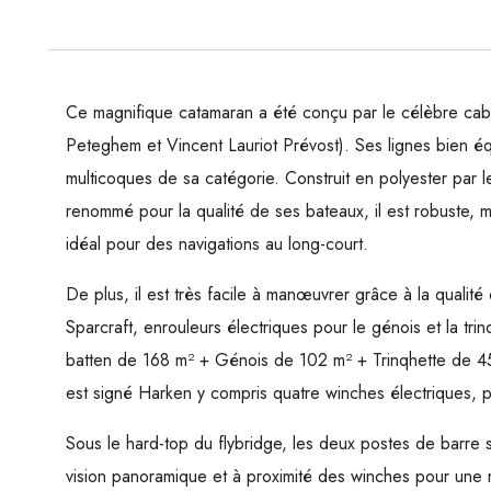
Ce magnifique catamaran a été conçu par le célèbre cab
Peteghem et Vincent Lauriot Prévost). Ses lignes bien éq
multicoques de sa catégorie. Construit en polyester par 
renommé pour la qualité de ses bateaux, il est robuste, ma
idéal pour des navigations au long-court.
De plus, il est très facile à manœuvrer grâce à la quali
Sparcraft, enrouleurs électriques pour le génois et la trin
batten de 168 m² + Génois de 102 m² + Trinqhette de 45
est signé Harken y compris quatre winches électriques, 
Sous le hard-top du flybridge, les deux postes de barre s
vision panoramique et à proximité des winches pour une 