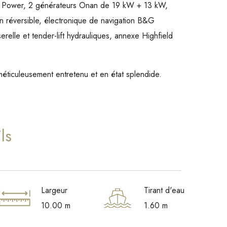
ide Power, 2 générateurs Onan de 19 kW + 13 kW,
on réversible, électronique de navigation B&G
relle et tender-lift hydrauliques, annexe Highfield
méticuleusement entretenu et en état splendide.
ls
Largeur
Tirant d'eau
10.00 m
1.60 m