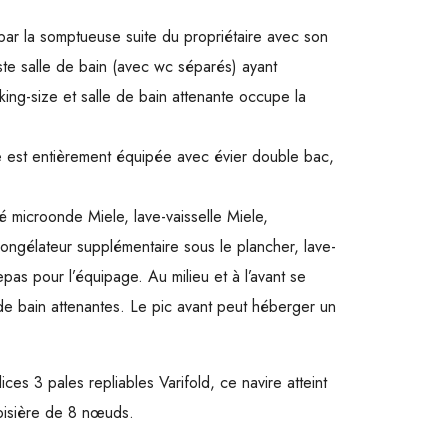
par la somptueuse suite du propriétaire avec son
ste salle de bain (avec wc séparés) ayant
king-size et salle de bain attenante occupe la
lle est entièrement équipée avec évier double bac,
né microonde Miele, lave-vaisselle Miele,
congélateur supplémentaire sous le plancher, lave-
pas pour l’équipage. Au milieu et à l’avant se
s de bain attenantes. Le pic avant peut héberger un
es 3 pales repliables Varifold, ce navire atteint
oisière de 8 nœuds.