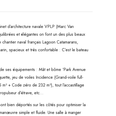
inet d’architecture navale VPLP (Marc Van
uilibrées et élégantes on font un des plus beaux
le chantier naval français Lagoon Catamarans,
rin, spacieux et très confortable : C’est le bateau
té de ses équipements : Mât et bôme ‘Park Avenue
quette, jeu de voiles Incidence (Grand-voile full-
 m² + Code zéro de 232 m²), tout l’accastillage
propulseur d’étrave, etc…
ont bien déportés sur les côtés pour optimiser la
manœuvre simple et fluide. Une salle à manger