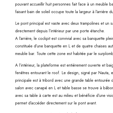
pouvant accueillir huit personnes fait face à un meuble bar
faisant bain de soleil occupe toute la largeur à l’arrière d
Le pont principal est vaste avec deux trampolines et un s
directement depuis l’intérieur par une porte étanche.
A l’arrière, le cockpit est convivial avec sa banquette pl
constituée d’une banquette en L et de quatre chaises auto
meuble bar. Toute cette zone est habitée par le surplomb
A l’intérieur, la plateforme est entièrement ouverte et b
fenêtres entourant le roof. Le design, signé par Nauta, 
principale est à tribord avec une grande table entourée 
salon avec canapé en L et table basse se trouve à bâbor
avec sa table à carte est au milieu et bénéficie d’une vi
permet d’accéder directement sur le pont avant.