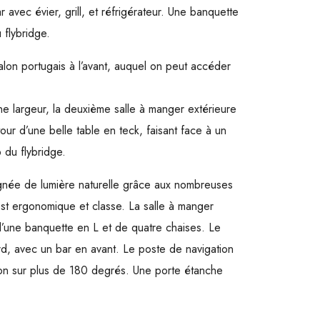
 avec évier, grill, et réfrigérateur. Une banquette
u flybridge.
alon portugais à l’avant, auquel on peut accéder
eine largeur, la deuxième salle à manger extérieure
ur d’une belle table en teck, faisant face à un
 du flybridge.
aignée de lumière naturelle grâce aux nombreuses
est ergonomique et classe. La salle à manger
d’une banquette en L et de quatre chaises. Le
d, avec un bar en avant. Le poste de navigation
sion sur plus de 180 degrés. Une porte étanche