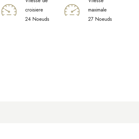
Vitesse de
Vitesse
croisiere
maximale
24 Noeuds
27 Noeuds