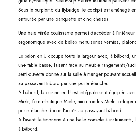
grue hydraulique. Beaucoup d’autre matériels peuvent êt
Sous le surplomb du flybridge, le cockpit est aménagé en
entourée par une banquette et cinq chaises.
Une baie vitrée coulissante permet d’accéder à l’intérieur
ergonomique avec de belles menuiseries vernies, plafon
Le salon en U occupe toute la largeur avec, à bâbord, u
une table basse, faisant face au meuble rangements/audio
semi-ouverte donne sur la salle à manger pouvant accueill
au passavant tribord par une porte étanche.
A bâbord, la cuisine en U est intégralement équipée avec
Miele, four électrique Miele, micro-ondes Miele, réfrigé
porte étanche donne l’accès au passavant bâbord.
A l’avant, la timonerie à une belle console à instruments, 
à bâbord.