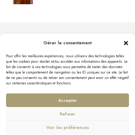
Gérer le consentement
info@byacht.com
Site Web
Pour offrir les meilleures expériences, nous utilisons des technologies telles
que les cookies pour stocker et/ou accéder aux informations des appareils. Le
fait de consentir à ces technologies nous permettra de traiter des données
telles que le comportement de navigation ou les ID uniques sur ce site. Le fait
de ne pas consentir ou de retirer son consentement peut avoir un effet négatif
sur certaines caractéristiques et fonctions.
Accepter
Refuser
Mentions Légales
Politique de confidentialité
Voir les préférences
Demander des informations sur MOONEN