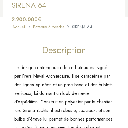
SIRENA 64
2.200.000€
Accueil
Bateaux à vendre
SIRENA 64
À VENDRE
Description
Le design contemporain de ce bateau est signé
par Frers Naval Architecture. Il se caractérise par
des lignes épurées et un pare-brise et des hublots
verticaux, lui donnant un look de navire
d’expédition. Construit en polyester par le chantier
turc Sirena Yachts, il est robuste, spacieux, et son
bulbe d’étrave lui permet de bonnes performances
associées à une consommation de carburant