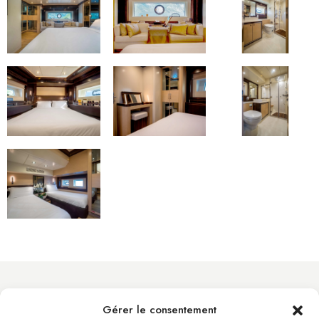
Gérer le consentement
info@byacht.com