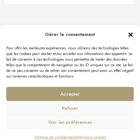
Gérer le consentement
info@byacht.com
Site Web
Pour offrir les meilleures expériences, nous utilisons des technologies telles
que les cookies pour stocker et/ou accéder aux informations des appareils. Le
fait de consentir à ces technologies nous permettra de traiter des données
telles que le comportement de navigation ou les ID uniques sur ce site. Le fait
de ne pas consentir ou de retirer son consentement peut avoir un effet négatif
sur certaines caractéristiques et fonctions.
Accepter
Refuser
Mentions Légales
Politique de confidentialité
Voir les préférences
Bourniquel Yachts – Tous droits réservés
Politique de confidentialité
Mentions Légales